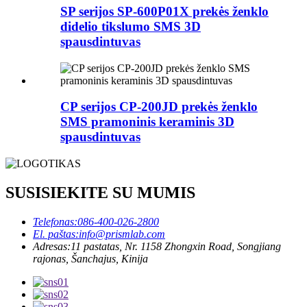
SP serijos SP-600P01X prekės ženklo
didelio tikslumo SMS 3D
spausdintuvas
CP serijos CP-200JD prekės ženklo
SMS pramoninis keraminis 3D
spausdintuvas
SUSISIEKITE SU MUMIS
Telefonas:
086-400-026-2800
El. paštas:
info@prismlab.com
Adresas:
11 pastatas, Nr. 1158 Zhongxin Road, Songjiang
rajonas, Šanchajus, Kinija