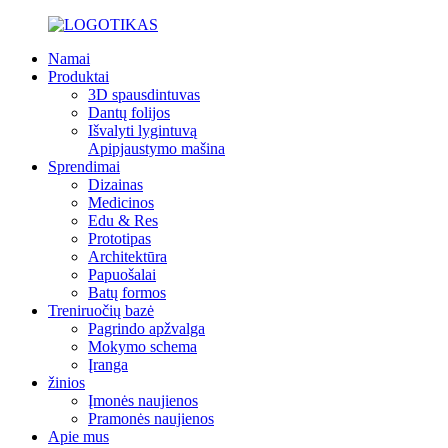
Namai
Produktai
3D spausdintuvas
Dantų folijos
Išvalyti lygintuvą
Apipjaustymo mašina
Sprendimai
Dizainas
Medicinos
Edu & Res
Prototipas
Architektūra
Papuošalai
Batų formos
Treniruočių bazė
Pagrindo apžvalga
Mokymo schema
Įranga
žinios
Įmonės naujienos
Pramonės naujienos
Apie mus