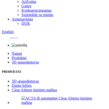
Apžvalga
Gairės
Konkurencingumas
Susisiekite su mumis
Aptarnavimas
DUK
English
中文
Namai
Produktai
3D spausdintuvas
PRODUKTAS
3D spausdintuvas
Dantų folijos
Clear Aligner kirpimo mašina