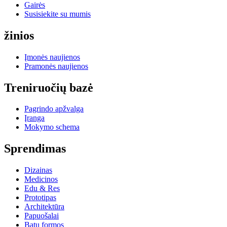
Gairės
Susisiekite su mumis
žinios
Įmonės naujienos
Pramonės naujienos
Treniruočių bazė
Pagrindo apžvalga
Įranga
Mokymo schema
Sprendimas
Dizainas
Medicinos
Edu & Res
Prototipas
Architektūra
Papuošalai
Batų formos