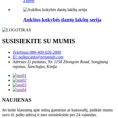
Žiūrėti
Aukštos kokybės dantų lakštų serija
SUSISIEKITE SU MUMIS
Telefonas:
086-400-026-2800
El. paštas:
info@prismlab.com
Adresas:
11 pastatas, Nr. 1158 Zhongxin Road, Songjiang
rajonas, Šanchajus, Kinija
NAUJIENAS
Jei turite klausimų apie mūsų gaminius ar kainoraštį, palikite mums
savo el. pašto adresą ir mes susisieksime per 24 valandas.