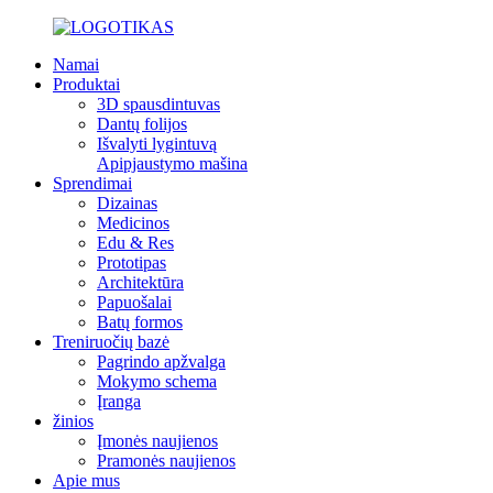
Namai
Produktai
3D spausdintuvas
Dantų folijos
Išvalyti lygintuvą
Apipjaustymo mašina
Sprendimai
Dizainas
Medicinos
Edu & Res
Prototipas
Architektūra
Papuošalai
Batų formos
Treniruočių bazė
Pagrindo apžvalga
Mokymo schema
Įranga
žinios
Įmonės naujienos
Pramonės naujienos
Apie mus