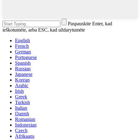
Paspauskite Enter, kad
ieškotumėte, arba ESC, kad uždarytumėte
English
French
German
Portuguese
Spanish
Russian
Japanese
Korean
Arabic
Irish
Greek
Turkish
Italian
Danish
Romanian
Indonesian
Czech
Afrikaans