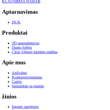
KLAUSIMAS DABAR
Aptarnavimas
DUK
Produktai
3D spausdintuvas
Dantų folijos
Clear Aligner kirpimo mašina
Apie mus
Apžvalga
Konkurencingumas
Gairės
Susisiekite su mumis
žinios
Įmonės naujienos