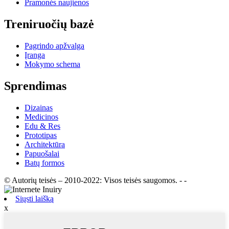
Pramonės naujienos
Treniruočių bazė
Pagrindo apžvalga
Įranga
Mokymo schema
Sprendimas
Dizainas
Medicinos
Edu & Res
Prototipas
Architektūra
Papuošalai
Batų formos
© Autorių teisės – 2010-2022: Visos teisės saugomos.
- -
Siųsti laišką
x