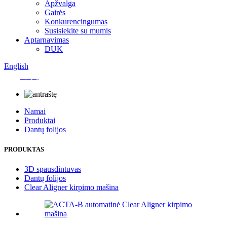
Apžvalga
Gairės
Konkurencingumas
Susisiekite su mumis
Aptarnavimas
DUK
English
中文
Namai
Produktai
Dantų folijos
PRODUKTAS
3D spausdintuvas
Dantų folijos
Clear Aligner kirpimo mašina