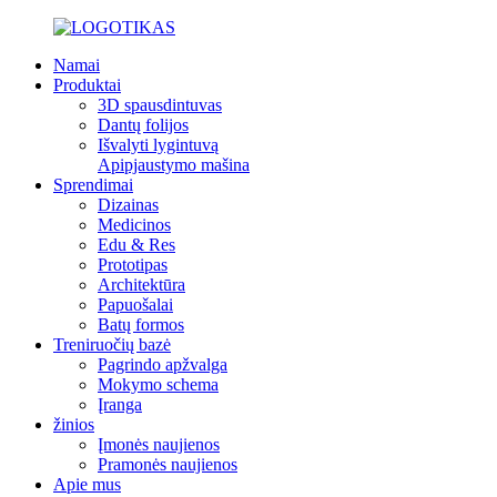
Namai
Produktai
3D spausdintuvas
Dantų folijos
Išvalyti lygintuvą
Apipjaustymo mašina
Sprendimai
Dizainas
Medicinos
Edu & Res
Prototipas
Architektūra
Papuošalai
Batų formos
Treniruočių bazė
Pagrindo apžvalga
Mokymo schema
Įranga
žinios
Įmonės naujienos
Pramonės naujienos
Apie mus