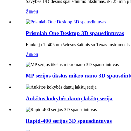
Savybės 1/Didesnis spausdinimo tikslumas, iki 25 min 
Žiūrėti
Prismlab One Desktop 3D spausdintuvas
Funkcija 1. 405 nm šviesos šaltinis su Texas Instruments 
Žiūrėti
MP serijos tikslus mikro nano 3D spausdin
Aukštos kokybės dantų lakštų serija
Rapid-400 serijos 3D spausdintuvas