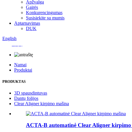
Apžvalga
Gairės
Konkurencingumas
Susisiekite su mumis
Aptarnavimas
DUK
English
中文
Namai
Produktai
PRODUKTAS
3D spausdintuvas
Dantų folijos
Clear Aligner kirpimo mašina
ACTA-B automatinė Clear Aligner kirpimo