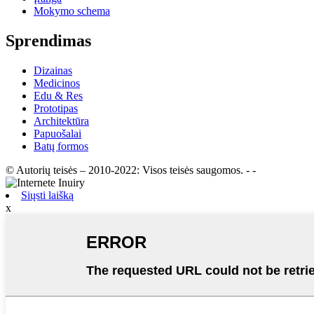
Mokymo schema
Sprendimas
Dizainas
Medicinos
Edu & Res
Prototipas
Architektūra
Papuošalai
Batų formos
© Autorių teisės – 2010-2022: Visos teisės saugomos.
- -
Siųsti laišką
x