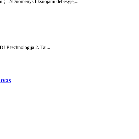
μm； 2/Duomenys fiksuojami debesyje,...
DLP technologija 2. Tai...
tuvas