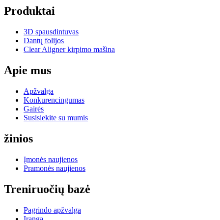
Produktai
3D spausdintuvas
Dantų folijos
Clear Aligner kirpimo mašina
Apie mus
Apžvalga
Konkurencingumas
Gairės
Susisiekite su mumis
žinios
Įmonės naujienos
Pramonės naujienos
Treniruočių bazė
Pagrindo apžvalga
Įranga