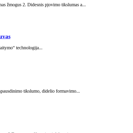
enas žmogus 2. Didesnis pjovimo tikslumas a...
tuvas
aitymo“ technologija...
 spausdinimo tikslumo, didelio formavimo...