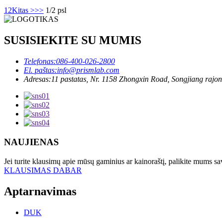
1
2
Kitas >
>>
1/2 psl
SUSISIEKITE SU MUMIS
Telefonas:
086-400-026-2800
El. paštas:
info@prismlab.com
Adresas:
11 pastatas, Nr. 1158 Zhongxin Road, Songjiang rajon
NAUJIENAS
Jei turite klausimų apie mūsų gaminius ar kainoraštį, palikite mums sa
KLAUSIMAS DABAR
Aptarnavimas
DUK